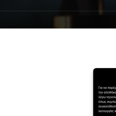
Για να παρέ
την αποθήκε
λόγω τεχνολ
όπως συμπερ
συγκατάθεση
λειτουργίες 