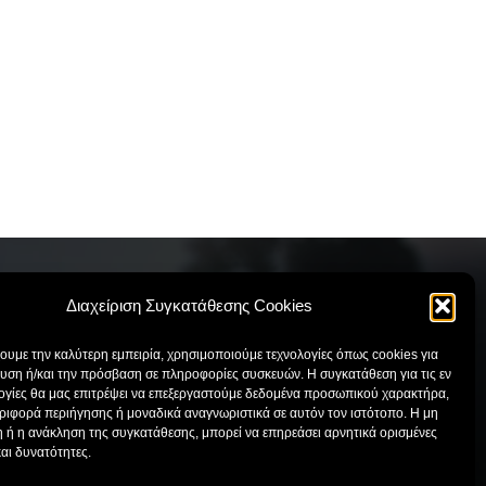
Διαχείριση Συγκατάθεσης Cookies
χουμε την καλύτερη εμπειρία, χρησιμοποιούμε τεχνολογίες όπως cookies για
ΕΠΙΚΟΙΝΩΝΙΑ
υση ή/και την πρόσβαση σε πληροφορίες συσκευών. Η συγκατάθεση για τις εν
ογίες θα μας επιτρέψει να επεξεργαστούμε δεδομένα προσωπικού χαρακτήρα,
ιφορά περιήγησης ή μοναδικά αναγνωριστικά σε αυτόν τον ιστότοπο. Η μη
Κατάστημα:
210 97 15 699
 ή η ανάκληση της συγκατάθεσης, μπορεί να επηρεάσει αρνητικά ορισμένες
Έκθεση:
210 61 09 217
και δυνατότητες.
Email:
info@drakatos.gr