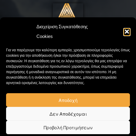
Διαχείριση Συγκατάθεσης
Cookies
©
Drakatos
2023. All Rights Reserved
Για να παρέχουμε την καλύτερη εμπειρία, χρησιμοποιούμε τεχνολογίες όπως
|
|
Πολιτική Cookies
Πολιτική Απορρήτου
Όροι και Προϋποθέσεις
cookies για την αποθήκευση ή/και την πρόσβαση σε πληροφορίες
συσκευών. Η συγκατάθεση για τις εν λόγω τεχνολογίες θα μας επιτρέψει να
επεξεργαστούμε δεδομένα προσωπικού χαρακτήρα, όπως συμπεριφορά
περιήγησης ή μοναδικά αναγνωριστικά σε αυτόν τον ιστότοπο. Η μη
ΕΠΙΚΟΙΝΩΝΙΑ
συγκατάθεση ή η ανάκληση της συγκατάθεσης, μπορεί να επηρεάσει
αρνητικά ορισμένες λειτουργίες και δυνατότητες.
Κατάστημα:
210 97 15 699
Έκθεση:
210 61 09 217
Αποδοχή
Email:
info@drakatos.gr
Δεν Αποδέχομαι
Powered by
Blissprojects
Προβολή Προτιμήσεων