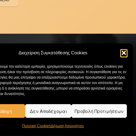
Διαχείριση Συγκατάθεσης Cookies
χουμε την καλύτερη εμπειρία, χρησιμοποιούμε τεχνολογίες όπως cookies για
ΕΠΙΚΟΙΝΩΝΙΑ
υση ή/και την πρόσβαση σε πληροφορίες συσκευών. Η συγκατάθεση για τις εν
ογίες θα μας επιτρέψει να επεξεργαστούμε δεδομένα προσωπικού χαρακτήρα,
ιφορά περιήγησης ή μοναδικά αναγνωριστικά σε αυτόν τον ιστότοπο. Η μη
Κατάστημα:
210 97 15 699
 ή η ανάκληση της συγκατάθεσης, μπορεί να επηρεάσει αρνητικά ορισμένες
Έκθεση:
210 61 09 217
και δυνατότητες.
Email:
info@drakatos.gr
οδοχή
Δεν Αποδέχομαι
Προβολή Προτιμήσεων
Πολιτική Cookies
Δήλωση Απορρήτου