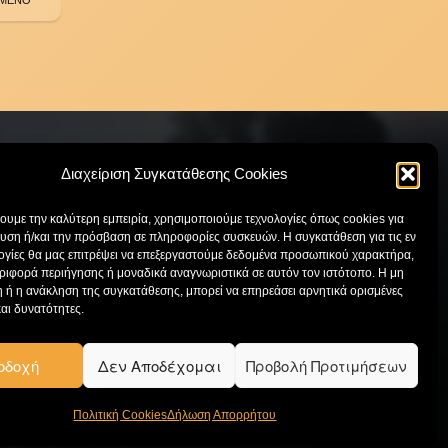
Διαχείριση Συγκατάθεσης Cookies
χουμε την καλύτερη εμπειρία, χρησιμοποιούμε τεχνολογίες όπως cookies για
ΕΠΙΚΟΙΝΩΝΙΑ
υση ή/και την πρόσβαση σε πληροφορίες συσκευών. Η συγκατάθεση για τις εν
ογίες θα μας επιτρέψει να επεξεργαστούμε δεδομένα προσωπικού χαρακτήρα,
ιφορά περιήγησης ή μοναδικά αναγνωριστικά σε αυτόν τον ιστότοπο. Η μη
Κατάστημα:
210 97 15 699
 ή η ανάκληση της συγκατάθεσης, μπορεί να επηρεάσει αρνητικά ορισμένες
Έκθεση:
210 61 09 217
και δυνατότητες.
Email:
info@drakatos.gr
οδοχή
Δεν Αποδέχομαι
Προβολή Προτιμήσεων
Πολιτική Cookies
Δήλωση Απορρήτου