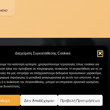
ΜΕΝΟ
Διαχείριση Συγκατάθεσης Cookies
χουμε την καλύτερη εμπειρία, χρησιμοποιούμε τεχνολογίες όπως cookies για
ΕΠΙΚΟΙΝΩΝΙΑ
υση ή/και την πρόσβαση σε πληροφορίες συσκευών. Η συγκατάθεση για τις εν
ογίες θα μας επιτρέψει να επεξεργαστούμε δεδομένα προσωπικού χαρακτήρα,
ιφορά περιήγησης ή μοναδικά αναγνωριστικά σε αυτόν τον ιστότοπο. Η μη
Κατάστημα:
210 97 15 699
 ή η ανάκληση της συγκατάθεσης, μπορεί να επηρεάσει αρνητικά ορισμένες
Έκθεση:
210 61 09 217
και δυνατότητες.
Email:
info@drakatos.gr
οδοχή
Δεν Αποδέχομαι
Προβολή Προτιμήσεων